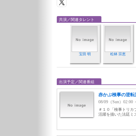
共演／関連タレント
宝田 明
松林 宗恵
出演予定／関連番組
赤かぶ検事の逆転
08/09（Sun）02:
＃１０「検事トリカブ
活躍を描いた法廷ミステ