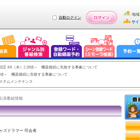
地域
自動ログイン
サイ
ステム復旧】8/6（木）2:20頃～ 機器接続に失敗する事象について
（木）2:20頃～ 機器接続に失敗する事象について
（水）システムメンテナンス
ト出演番組情報
ジャズドラマー 司会者