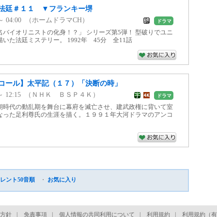
法廷＃１１ ▼フランキー堺
00 ～ 04:00 （ホームドラマCH）
ドラマ
バイオリニストの化身！？」 シリーズ第5弾！ 型破りでユニ
いた法廷ミステリー。 1992年 45分 全11話
コール】太平記（１７）「決断の時」
30 ～ 12:15 （ＮＨＫ ＢＳＰ４Ｋ）
ドラマ
朝時代の動乱期を舞台に幕府を滅亡させ、建武政権に背いて室
なった足利尊氏の生涯を描く。１９９１年大河ドラマのアンコ
レント50音順
・
お気に入り
方針
|
免責事項
|
個人情報の共同利用について
|
利用規約
|
利用規約（有