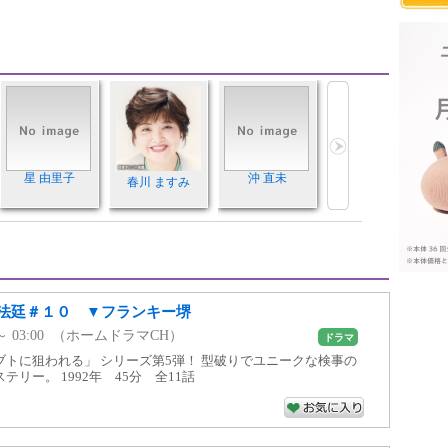
星 由里子
沖 直未
春川 ますみ
法廷＃１０ ▼フランキー堺
00 ～ 03:00 （ホームドラマCH）
ドラマ
トに狙われる」 シリーズ第5弾！ 型破りでユニークな検事の
リー。 1992年 45分 全11話