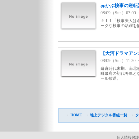
赤かぶ検事の逆転
08/09（Sun）03:
＃１１「検事夫人は名
ークな検事の活躍を描
【大河ドラマアン
08/09（Sun）11:
鎌倉時代末期、南北
町幕府の初代将軍と
ール放送。
・
HOME
・
地上デジタル番組一覧
・
タ
個人情報保護