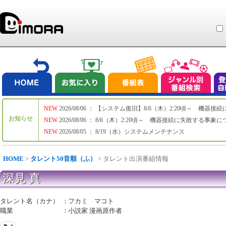
NEW
2026/08/06 ： 【システム復旧】8/6（木）2:20頃～ 機
お知らせ
NEW
2026/08/06 ： 8/6（木）2:20頃～ 機器接続に失敗する事象
NEW
2026/08/05 ： 8/19（水）システムメンテナンス
HOME
>
タレント50音順（ふ）
> タレント出演番組情報
深見 真
タレント名（カナ）
：
フカミ マコト
職業
：
小説家 漫画原作者