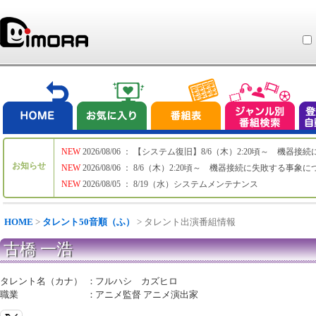
NEW
2026/08/06 ： 【システム復旧】8/6（木）2:20頃～ 機
お知らせ
NEW
2026/08/06 ： 8/6（木）2:20頃～ 機器接続に失敗する事象
NEW
2026/08/05 ： 8/19（水）システムメンテナンス
HOME
>
タレント50音順（ふ）
> タレント出演番組情報
古橋 一浩
タレント名（カナ）
：
フルハシ カズヒロ
職業
：
アニメ監督 アニメ演出家