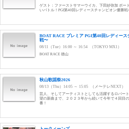
ゲスト：ファーストサマーウイカ、下田紗弥加 ボー
いバトル！PGI第40回レディースチャンピオン優勝
BOAT RACE プレミア PGI第40回レディ
戦〜
08/11（Tue）16:00 ～ 16:54 （TOKYO MX1）
BOAT RACE 徳山
秋山歌謡祭2026
08/13（Thu）14:05 ～ 15:05 （メ〜テレNEXT）
芸人、そしてアーティストとしても活躍するロバー
望の新曲まで、２０２３年から続いて今年で４回目
番！
トークィーンズ