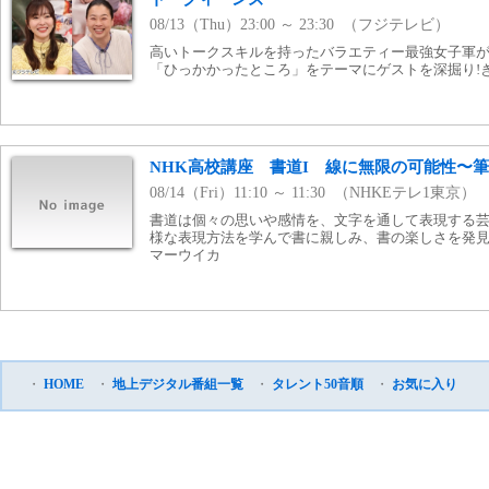
08/13（Thu）23:00 ～ 23:30 （フジテレビ）
高いトークスキルを持ったバラエティー最強女子軍が
「ひっかかったところ」をテーマにゲストを深掘り!
NHK高校講座 書道I 線に無限の可能性〜
08/14（Fri）11:10 ～ 11:30 （NHKEテレ1東京）
書道は個々の思いや感情を、文字を通して表現する
様な表現方法を学んで書に親しみ、書の楽しさを発
マーウイカ
・
HOME
・
地上デジタル番組一覧
・
タレント50音順
・
お気に入り