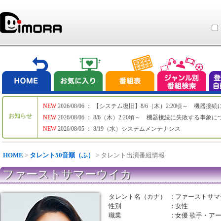
NEW
2026/08/06 ： 【システム復旧】8/6（木）2:20頃～ 機
お知らせ
NEW
2026/08/06 ： 8/6（木）2:20頃～ 機器接続に失敗する事象
NEW
2026/08/05 ： 8/19（水）システムメンテナンス
HOME
>
タレント50音順（ふ）
> タレント出演番組情報
ファーストサマーウイカ
タレント名（カナ）
：
ファーストサマ
性別
：
女性
職業
：
女優 歌手・ア