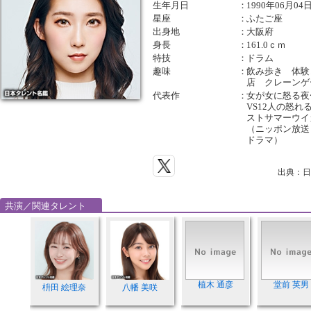
生年月日
：
1990年06月04
星座
：
ふたご座
出身地
：
大阪府
身長
：
161.0ｃｍ
特技
：
ドラム
趣味
：
飲み歩き 体験
店 クレーンゲ
代表作
：
女が女に怒る夜〜
VS12人の怒れ
ストサマーウイ
（ニッポン放送
ドラマ）
出典：日
共演／関連タレント
植木 通彦
堂前 英男
枡田 絵理奈
八幡 美咲