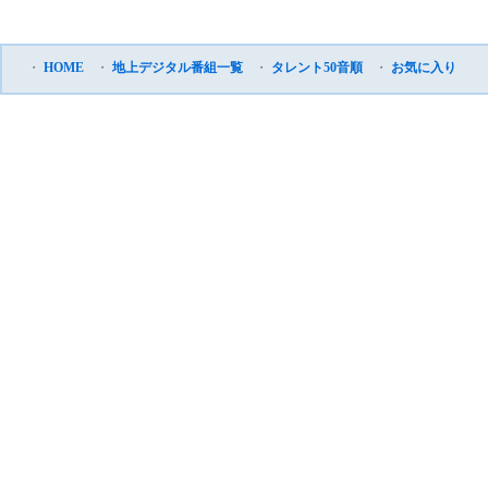
・
HOME
・
地上デジタル番組一覧
・
タレント50音順
・
お気に入り