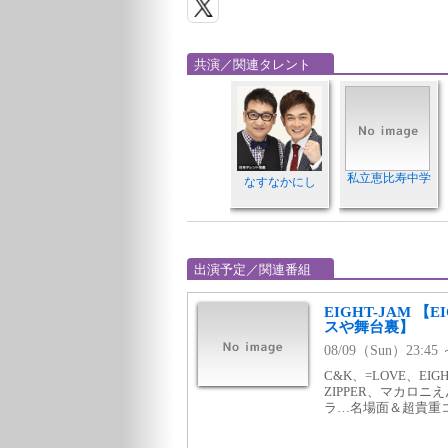
共演／関連タレント
私立恵比寿中学
なすなかにし
出演予定／関連番組
EIGHT-JAM 
スや舞台裏】
08/09（Sun）23:4
C&K、=LOVE、EIG
ZIPPER、マカロ
ラ…名場面＆超貴重