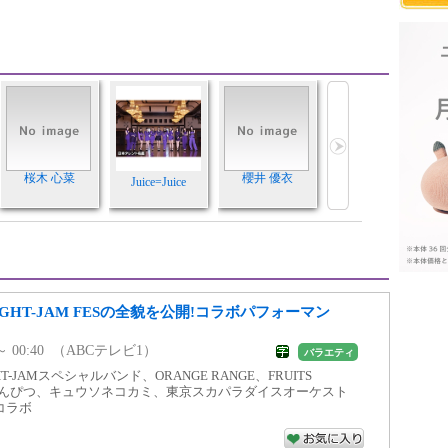
桜木 心菜
櫻井 優衣
Juice=Juice
【EIGHT-JAM FESの全貌を公開!コラボパフォーマン
5 ～ 00:40 （ABCテレビ1）
バラエティ
HT-JAMスペシャルバンド、ORANGE RANGE、FRUITS
ニえんぴつ、キュウソネコカミ、東京スカパラダイスオーケスト
コラボ