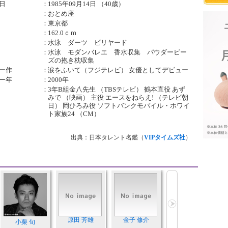
日
：
1985年09月14日 （40歳）
：
おとめ座
：
東京都
：
162.0ｃｍ
：
水泳 ダーツ ビリヤード
：
水泳 モダンバレエ 香水収集 パウダービー
ズの抱き枕収集
ー作
：
涙をふいて（フジテレビ） 女優としてデビュー
ー年
：
2000年
：
3年B組金八先生 （TBSテレビ） 鶴本直役 あず
みで （映画） 主役 エースをねらえ! （テレビ朝
日） 岡ひろみ役 ソフトバンクモバイル・ホワイ
ト家族24 （CM）
出典：日本タレント名鑑（
VIPタイムズ社
）
原田 芳雄
金子 修介
小栗 旬