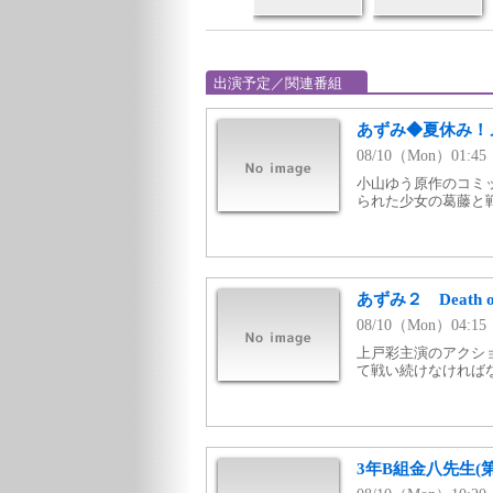
出演予定／関連番組
あずみ◆夏休み！
08/10（Mon）01:
小山ゆう原作のコミ
られた少女の葛藤と
あずみ２ Death
08/10（Mon）04:
上戸彩主演のアクシ
て戦い続けなければ
3年B組金八先生(第