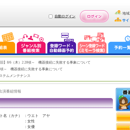
地域
自動ログイン
サイ
ステム復旧】8/6（木）2:20頃～ 機器接続に失敗する事象について
（木）2:20頃～ 機器接続に失敗する事象について
（水）システムメンテナンス
ト出演番組情報
ト名（カナ）
：
ウエト アヤ
：
女性
：
女優