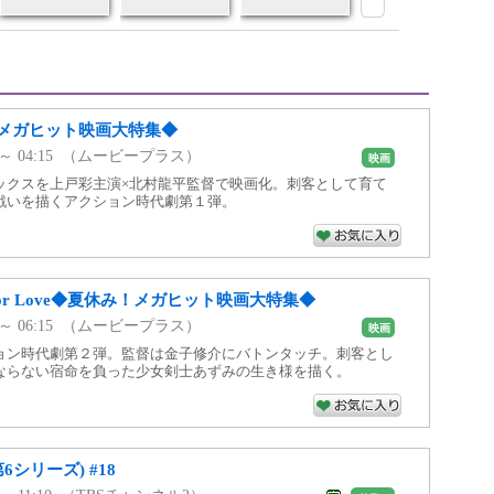
メガヒット映画大特集◆
45 ～ 04:15 （ムービープラス）
映画
ックスを上戸彩主演×北村龍平監督で映画化。刺客として育て
戦いを描くアクション時代劇第１弾。
 or Love◆夏休み！メガヒット映画大特集◆
15 ～ 06:15 （ムービープラス）
映画
ョン時代劇第２弾。監督は金子修介にバトンタッチ。刺客とし
ならない宿命を負った少女剣士あずみの生き様を描く。
6シリーズ) #18