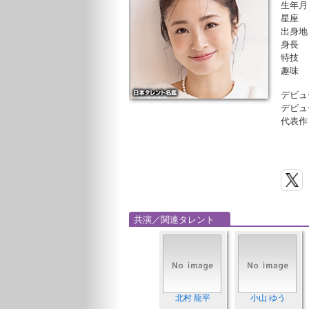
生年月
星座
出身地
身長
特技
趣味
デビュ
デビュ
代表作
共演／関連タレント
北村 龍平
小山 ゆう