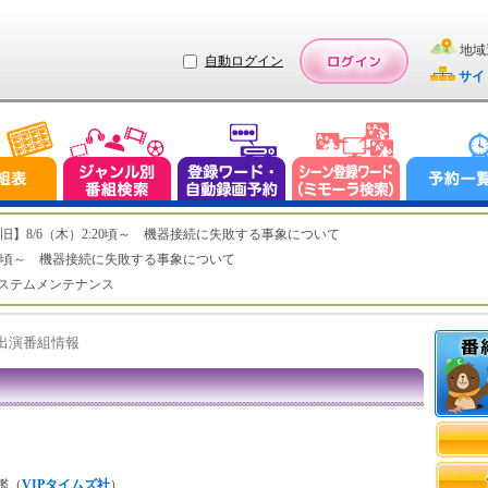
地域
自動ログイン
サイ
ステム復旧】8/6（木）2:20頃～ 機器接続に失敗する事象について
（木）2:20頃～ 機器接続に失敗する事象について
（水）システムメンテナンス
ト出演番組情報
鑑（
VIPタイムズ社
）