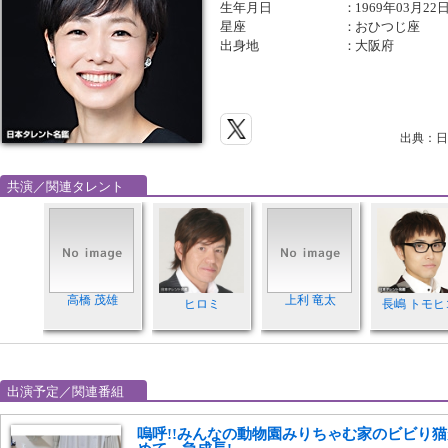
生年月日
：
1969年03月22
星座
：
おひつじ座
出身地
：
大阪府
出典：日
共演／関連タレント
高橋 茂雄
上利 竜太
ヒロミ
長嶋 トモヒ
出演予定／関連番組
嗚呼!!みんなの動物園みりちゃむ家のビビり