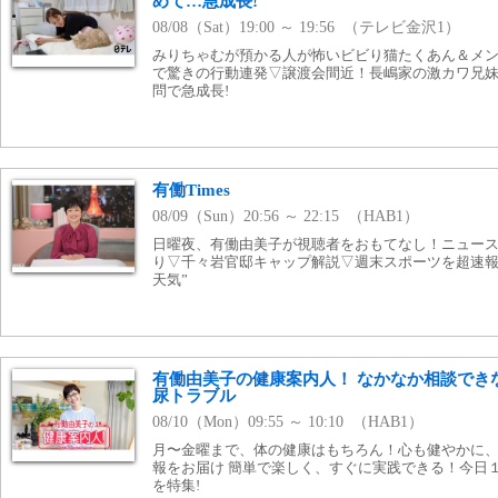
めて…急成長!
08/08（Sat）19:00 ～ 19:56 （テレビ金沢1）
みりちゃむが預かる人が怖いビビり猫たくあん＆メ
で驚きの行動連発▽譲渡会間近！長嶋家の激カワ兄
問で急成長!
有働Times
08/09（Sun）20:56 ～ 22:15 （HAB1）
日曜夜、有働由美子が視聴者をおもてなし！ニュー
り▽千々岩官邸キャップ解説▽週末スポーツを超速報
天気”
有働由美子の健康案内人！ なかなか相談でき
尿トラブル
08/10（Mon）09:55 ～ 10:10 （HAB1）
月〜金曜まで、体の健康はもちろん！心も健やかに
報をお届け 簡単で楽しく、すぐに実践できる！今日
を特集!