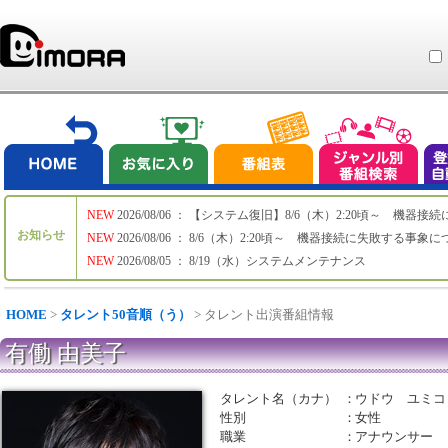
NEW
2026/08/06 ： 【システム復旧】8/6（木）2:20頃～ 機
お知らせ
NEW
2026/08/06 ： 8/6（木）2:20頃～ 機器接続に失敗する事象
NEW
2026/08/05 ： 8/19（水）システムメンテナンス
HOME
>
タレント50音順（う）
> タレント出演番組情報
有働 由美子
タレント名（カナ）
：
ウドウ ユミコ
性別
：
女性
職業
：
アナウンサー