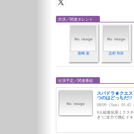
共演／関連タレント
柴崎 楽
志村 玲於
出演予定／関連番組
スパドラ★クエス
つのはどっちだ!?
08/09（Sun）01:4
9人組進化系ミクスチ
き"に全力で挑むドキ