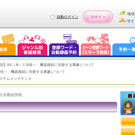
地域
自動ログイン
サイ
ステム復旧】8/6（木）2:20頃～ 機器接続に失敗する事象について
（木）2:20頃～ 機器接続に失敗する事象について
（水）システムメンテナンス
ト出演番組情報