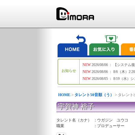
NEW
2026/08/06 ： 【シ
お知らせ
NEW
2026/08/06 ： 8/6
NEW
2026/08/05 ： 8/19
HOME
>
タレント50音順（う）
> タレン
宇賀神 裕子
タレント名（カナ）
：
ウガジン ユウコ
職業
：
プロデューサー