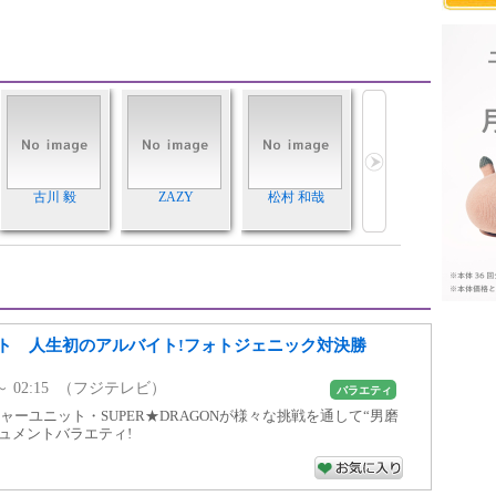
古川 毅
ZAZY
松村 和哉
ト 人生初のアルバイト!フォトジェニック対決勝
5 ～ 02:15 （フジテレビ）
バラエティ
ャーユニット・SUPER★DRAGONが様々な挑戦を通して“男磨
ュメントバラエティ!