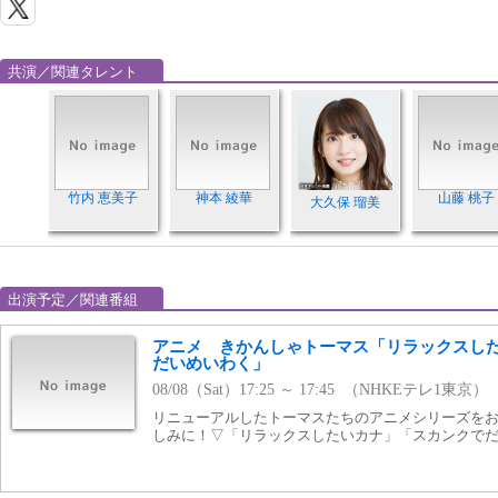
共演／関連タレント
竹内 恵美子
神本 綾華
山藤 桃子
大久保 瑠美
出演予定／関連番組
アニメ きかんしゃトーマス「リラックスし
だいめいわく」
08/08（Sat）17:25 ～ 17:45 （NHKEテレ1東京）
リニューアルしたトーマスたちのアニメシリーズを
しみに！▽「リラックスしたいカナ」「スカンクで