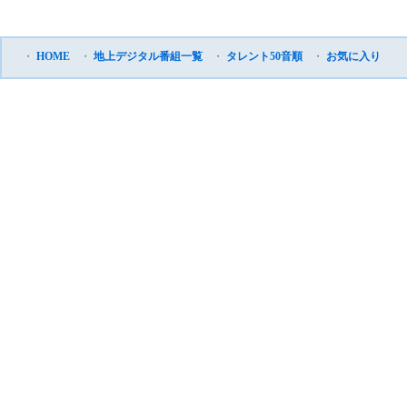
・
HOME
・
地上デジタル番組一覧
・
タレント50音順
・
お気に入り