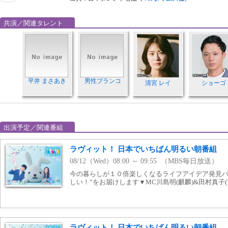
共演／関連タレント
平井 まさあき
男性ブランコ
清宮 レイ
ショーゴ
出演予定／関連番組
ラヴィット！ 日本でいちばん明るい朝番組
08/12（Wed）08:00 ～ 09:55 （MBS毎日放送）
今の暮らしが１０倍楽しくなるライフアイデア発見バ
しい！”をお届けします▼MC川島明(麒麟)&田村真子(
ラヴィット！ 日本でいちばん明るい朝番組