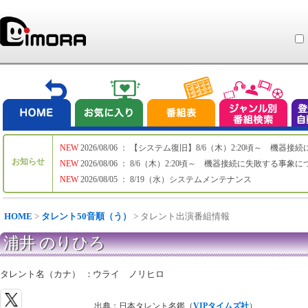
NEW
2026/08/06 ： 【システム復旧】8/6（木）2:20頃～ 機
お知らせ
NEW
2026/08/06 ： 8/6（木）2:20頃～ 機器接続に失敗する事象
NEW
2026/08/05 ： 8/19（水）システムメンテナンス
HOME
>
タレント50音順（う）
> タレント出演番組情報
浦井 のりひろ
タレント名（カナ）
：
ウライ ノリヒロ
出典：日本タレント名鑑（
VIPタイムズ社
）