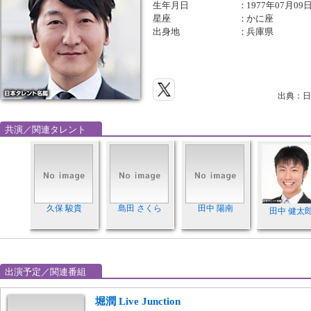
生年月日
：
1977年07月09
星座
：
かに座
出身地
：
兵庫県
出典：日
共演／関連タレント
久保 駿貴
島田 さくら
田中 陽南
田中 健太
出演予定／関連番組
堀潤 Live Junction