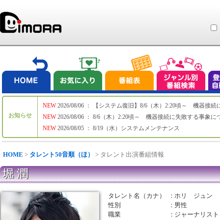
NEW
2026/08/06 ： 【システム復旧】8/6（木）2:20頃～ 機
お知らせ
NEW
2026/08/06 ： 8/6（木）2:20頃～ 機器接続に失敗する事象
NEW
2026/08/05 ： 8/19（水）システムメンテナンス
HOME
>
タレント50音順（ほ）
> タレント出演番組情報
堀 潤
タレント名（カナ）
：
ホリ ジュン
性別
：
男性
職業
：
ジャーナリスト