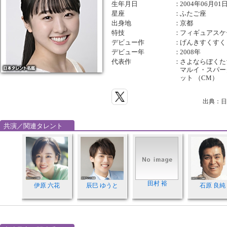
生年月日
：
2004年06月01
星座
：
ふたご座
出身地
：
京都
特技
：
フィギュアスケ
デビュー作
：
げんきすくすく
デビュー年
：
2008年
代表作
：
さよならぼくた
マルイ・スパー
ット （CM）
出典：日
共演／関連タレント
田村 裕
伊原 六花
辰巳 ゆうと
石原 良純