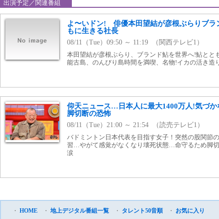
出演予定／関連番組
よ〜いドン! 俳優本田望結が彦根ぶらりブラ
もに生きる社長
08/11（Tue）09:50 ～ 11:19 （関西テレビ1）
本田望結が彦根ぶらり、ブランド鮎を世界へ!鮎とと
能古島、のんびり島時間を満喫、名物!イカの活き造
仰天ニュース…日本人に最大1400万人!気づ
脚切断の恐怖
08/11（Tue）21:00 ～ 21:54 （読売テレビ1）
バドミントン日本代表を目指す女子！突然の股関節
習…やがて感覚がなくなり壊死状態…命守るため脚
涙
・
HOME
・
地上デジタル番組一覧
・
タレント50音順
・
お気に入り