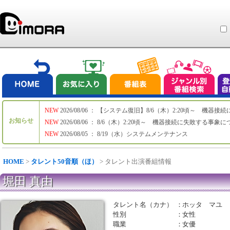
NEW
2026/08/06 ： 【システム復旧】8/6（木）2:20頃～ 機
お知らせ
NEW
2026/08/06 ： 8/6（木）2:20頃～ 機器接続に失敗する事象
NEW
2026/08/05 ： 8/19（水）システムメンテナンス
HOME
>
タレント50音順（ほ）
> タレント出演番組情報
堀田 真由
タレント名（カナ）
：
ホッタ マユ
性別
：
女性
職業
：
女優