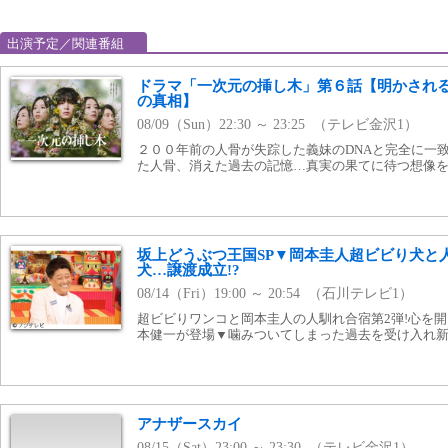
出演予定／関連番組
ドラマ「一次元の挿し木」第６話【明かされ
の真相】
08/09（Sun）22:30 ～ 23:25 （テレビ金沢1）
２００年前の人骨が失踪した義妹のDNAと完全に一
た人骨、消えた過去の記憶…真実の果てに待つ想像
坂上どうぶつ王国SP▼岡本圭人超ビビり犬と
犬…譲渡成立!?
08/14（Fri）19:00 ～ 20:54 （石川テレビ1）
超ビビりワンコと岡本圭人の人馴れ合宿第2弾!心を開
本健一が登場▼噛みついてしまった過去を受け入れ
アナザースカイ
08/15（Sat）23:00 ～ 23:30 （テレビ金沢1）