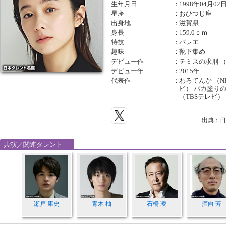
生年月日
：
1998年04月02
星座
：
おひつじ座
出身地
：
滋賀県
身長
：
159.0ｃｍ
特技
：
バレエ
趣味
：
靴下集め
デビュー作
：
テミスの求刑 （
デビュー年
：
2015年
代表作
：
わろてんか （N
ビ） バカ塗り
（TBSテレビ）
出典：日
共演／関連タレント
瀬戸 康史
青木 柚
石橋 凌
酒向 芳