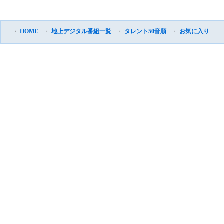
・
HOME
・
地上デジタル番組一覧
・
タレント50音順
・
お気に入り