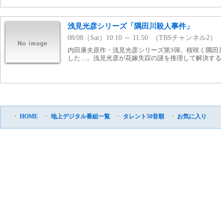
浅見光彦シリーズ「隅田川殺人事件」
08/08（Sat）10:10 ～ 11:50 （TBSチャンネル2）
内田康夫原作・浅見光彦シリーズ第3弾。桜咲く隅田
した…。浅見光彦が花嫁失踪の謎を推理して解決す
・
HOME
・
地上デジタル番組一覧
・
タレント50音順
・
お気に入り