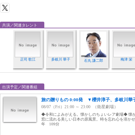
共演／関連タレント
正司 歌江
多岐川 華子
梅津 栄
石丸 謙二郎
出演予定／関連番組
旅の贈りもの 0:00発 ▼櫻井淳子、多岐川
08/07（Fri）21:00 ～ 23:00 （衛星劇場）
◆令和によみがえる。懐かしのちょいレア劇場◆ 懐
窓に流れる美しい日本の原風景。時を忘れ心を溶かせる
年 109分