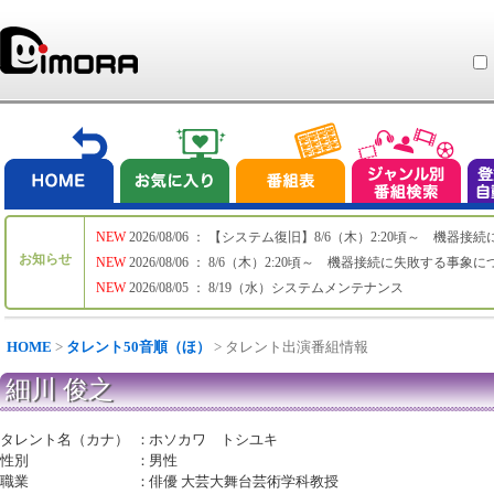
NEW
2026/08/06 ： 【システム復旧】8/6（木）2:20頃～ 機
お知らせ
NEW
2026/08/06 ： 8/6（木）2:20頃～ 機器接続に失敗する事象
NEW
2026/08/05 ： 8/19（水）システムメンテナンス
HOME
>
タレント50音順（ほ）
> タレント出演番組情報
細川 俊之
タレント名（カナ）
：
ホソカワ トシユキ
性別
：
男性
職業
：
俳優 大芸大舞台芸術学科教授