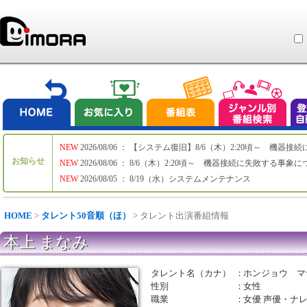
NEW
2026/08/06 ： 【システム復旧】8/6（木）2:20頃～ 機
お知らせ
NEW
2026/08/06 ： 8/6（木）2:20頃～ 機器接続に失敗する事象
NEW
2026/08/05 ： 8/19（水）システムメンテナンス
HOME
>
タレント50音順（ほ）
> タレント出演番組情報
本上 まなみ
タレント名（カナ）
：
ホンジョウ マ
性別
：
女性
職業
：
女優 声優・ナ