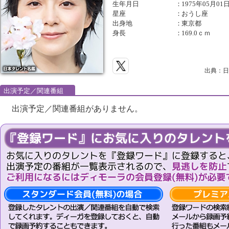
生年月日
：
1975年05月01
星座
：
おうし座
出身地
：
東京都
身長
：
169.0ｃｍ
出典：日
出演予定／関連番組
出演予定／関連番組がありません。