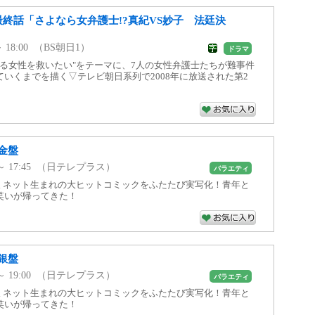
最終話「さよなら女弁護士!?真紀VS妙子 法廷決
 ～ 18:00 （BS朝日1）
ドラマ
いる女性を救いたい"をテーマに、7人の女性弁護士たちが難事件
いくまでを描く▽テレビ朝日系列で2008年に放送された第2
金盤
35 ～ 17:45 （日テレプラス）
バラエティ
久 ネット生まれの大ヒットコミックをふたたび実写化！青年と
笑いが帰ってきた！
銀盤
45 ～ 19:00 （日テレプラス）
バラエティ
久 ネット生まれの大ヒットコミックをふたたび実写化！青年と
笑いが帰ってきた！