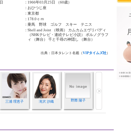
日
：
1966年03月25日 （60歳）
：
おひつじ座
：
東京都
：
178.0ｃｍ
：
乗馬 野球 ゴルフ スキー テニス
：
Shell and Joint （映画） カムカムエヴリバディ
（NHKテレビ・連続テレビ小説） ポルノグラフ
ィ （舞台） 千と千尋の神隠し （舞台）
出典：日本タレント名鑑（
VIPタイムズ社
）
野際 陽子
三浦 理恵子
滝沢 沙織