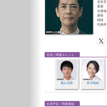
生年月
星座
出身地
身長
特技
代表作
共演／関連タレント
葛山 信吾
原 沙知絵
出演予定／関連番組