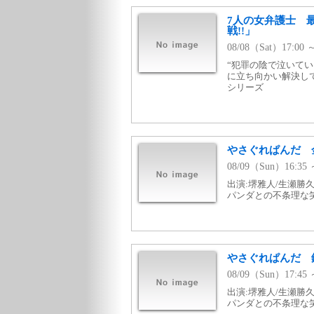
7人の女弁護士 
戦!!」
08/08（Sat）17:00
“犯罪の陰で泣いて
に立ち向かい解決して
シリーズ
やさぐれぱんだ 
08/09（Sun）16:
出演:堺雅人/生瀬勝
パンダとの不条理な
やさぐれぱんだ 
08/09（Sun）17:
出演:堺雅人/生瀬勝
パンダとの不条理な