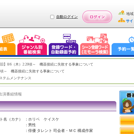
地域
自動ログイン
サイ
ステム復旧】8/6（木）2:20頃～ 機器接続に失敗する事象について
（木）2:20頃～ 機器接続に失敗する事象について
（水）システムメンテナンス
ト出演番組情報
ト名（カナ）
：
ホリベ ケイスケ
：
男性
：
俳優 タレント 司会者・ＭＣ 構成作家