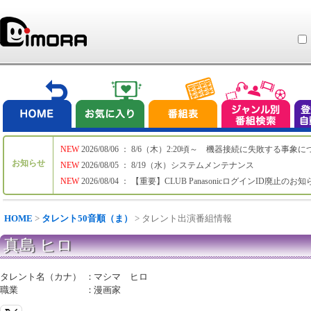
NEW
2026/08/06 ： 8/6（木）2:20頃～ 機器接続に失敗する事象
お知らせ
NEW
2026/08/05 ： 8/19（水）システムメンテナンス
NEW
2026/08/04 ： 【重要】CLUB PanasonicログインID廃止のお
HOME
>
タレント50音順（ま）
> タレント出演番組情報
真島 ヒロ
タレント名（カナ）
：
マシマ ヒロ
職業
：
漫画家