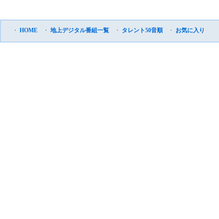
・
HOME
・
地上デジタル番組一覧
・
タレント50音順
・
お気に入り