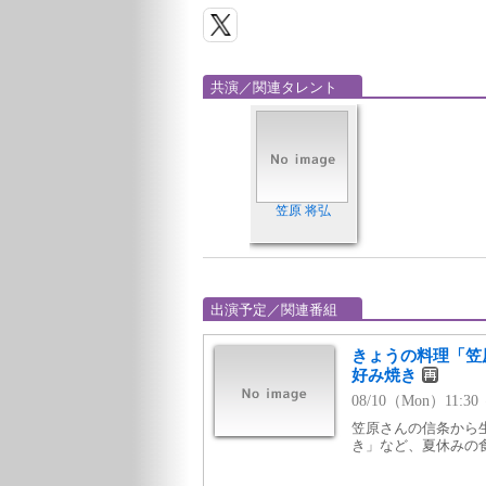
共演／関連タレント
笠原 将弘
出演予定／関連番組
きょうの料理「笠
好み焼き
08/10（Mon）11:3
笠原さんの信条から
き」など、夏休みの