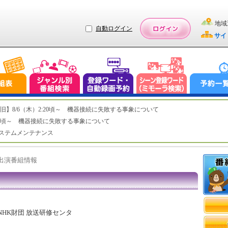
地域
自動ログイン
サイ
ステム復旧】8/6（木）2:20頃～ 機器接続に失敗する事象について
（木）2:20頃～ 機器接続に失敗する事象について
（水）システムメンテナンス
ト出演番組情報
NHK財団 放送研修センタ