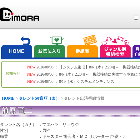
NEW
2026/08/06 ： 【システム復旧】8/6（木）2:20頃～ 機
お知らせ
NEW
2026/08/06 ： 8/6（木）2:20頃～ 機器接続に失敗する事象
NEW
2026/08/05 ： 8/19（水）システムメンテナンス
HOME
>
タレント50音順（ま）
> タレント出演番組情報
前原 竜二
タレント名（カナ）
：
マエハラ リュウジ
性別
：
男性
職業
：
キャスター 司会者・ＭＣ リポーター 声優・ナ