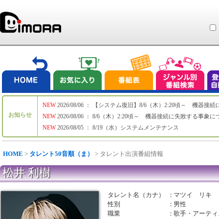
NEW
2026/08/06 ： 【システム復旧】8/6（木）2:20頃～ 機
お知らせ
NEW
2026/08/06 ： 8/6（木）2:20頃～ 機器接続に失敗する事象
NEW
2026/08/05 ： 8/19（水）システムメンテナンス
HOME
>
タレント50音順（ま）
> タレント出演番組情報
松井 利樹
タレント名（カナ）
：
マツイ リキ
性別
：
男性
職業
：
歌手・アーティ