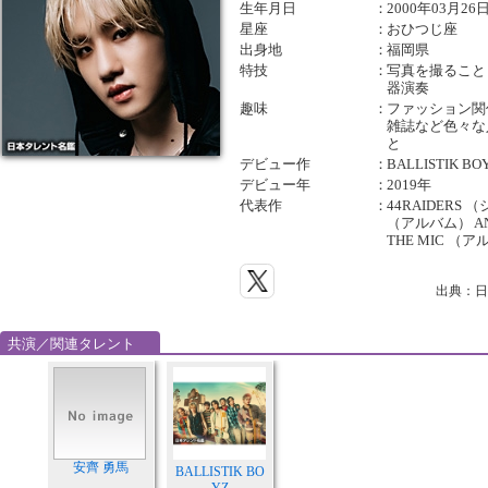
生年月日
：
2000年03月26
星座
：
おひつじ座
出身地
：
福岡県
特技
：
写真を撮ること
器演奏
趣味
：
ファッション
雑誌など色々な
と
デビュー作
：
BALLISTIK 
デビュー年
：
2019年
代表作
：
44RAIDERS （
（アルバム） ANT
THE MIC （
出典：日
共演／関連タレント
安齊 勇馬
BALLISTIK BO