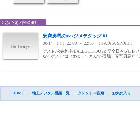
YZ
出演予定／関連番組
安齊勇馬の#ハジメテタッグ #1
08/14（Fri）22:00 ～ 22:30 （GAORA SPORTS）
ゲスト:松井利樹(BALLISTIK BOYZ)▽全日本プ
なるゲスト"はじめましてさん"が登場し安齊勇馬と
・
HOME
・
地上デジタル番組一覧
・
タレント50音順
・
お気に入り