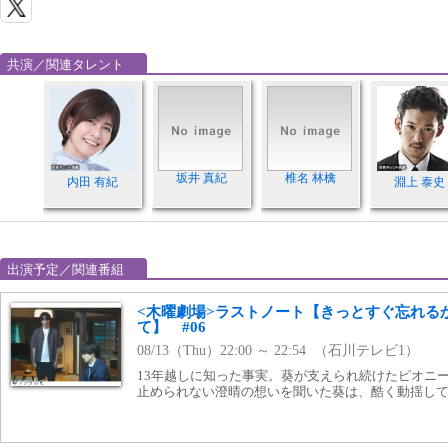
共演／関連タレント
坂井 真紀
椎名 林檎
内田 有紀
淵上 泰史
出演予定／関連番組
<木曜劇場>ラストノート【きっとすぐ忘れる
て】 #06
08/13（Thu）22:00 ～ 22:54 （石川テレビ1）
13年越しに知った事実。葵が支えられ続けたピオニ
止められない澄晴の想いを聞いた葵は、酷く動揺し