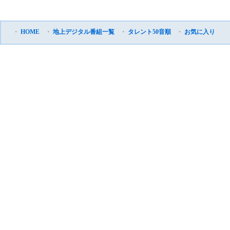
・
HOME
・
地上デジタル番組一覧
・
タレント50音順
・
お気に入り