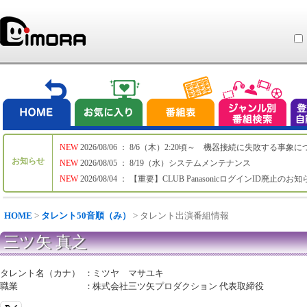
NEW
2026/08/06 ： 8/6（木）2:20頃～ 機器接続に失敗する事象
お知らせ
NEW
2026/08/05 ： 8/19（水）システムメンテナンス
NEW
2026/08/04 ： 【重要】CLUB PanasonicログインID廃止のお
HOME
>
タレント50音順（み）
> タレント出演番組情報
三ツ矢 真之
タレント名（カナ）
：
ミツヤ マサユキ
職業
：
株式会社三ツ矢プロダクション 代表取締役