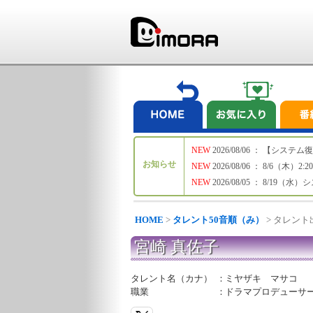
NEW
2026/08/06 ： 【シ
お知らせ
NEW
2026/08/06 ： 8/6
NEW
2026/08/05 ： 8/19
HOME
>
タレント50音順（み）
> タレン
宮崎 真佐子
タレント名（カナ）
：
ミヤザキ マサコ
職業
：
ドラマプロデューサ