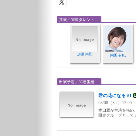
共演／関連タレント
加藤 尚樹
内田 有紀
出演予定／関連番組
君の花になる #1
08/08（Sat）12:0
本田翼が主演を務め、
限定グループとして