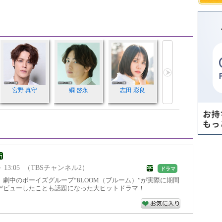
宮野 真守
綱 啓永
志田 彩良
0 ～ 13:05 （TBSチャンネル2）
ドラマ
劇中のボーイズグループ“8LOOM（ブルーム）”が実際に期間
デビューしたことも話題になった大ヒットドラマ！