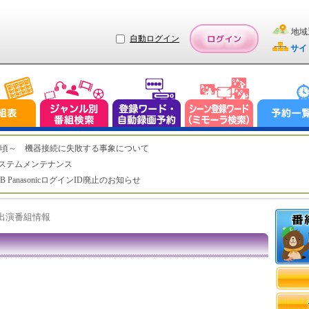
地域
自動ログイン
サイ
（木）2:20頃～ 機器接続に失敗する事象について
（水）システムメンテナンス
LUB PanasonicログインID廃止のお知らせ
ト出演番組情報