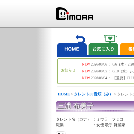
NEW
2026/08/06 ： 8/6
お知らせ
NEW
2026/08/05 ： 8/19
NEW
2026/08/04 ： 【重要】C
HOME
>
タレント50音順（み）
> タレン
三浦 布美子
タレント名（カナ）
：
ミウラ フミコ
職業
：
女優 歌手 舞踊家