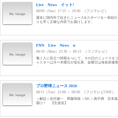
Live News イット!
08/09（Sun）17:25 ～ 18:00 （フジテレビ）
週末に国内外で起きたニュース&スポーツを一挙紹介
りも早く正確な内容でお届けします。
FNN Live News α
08/10（Mon）23:30 ～ 00:15 （フジテレビ）
働く人に役立つ情報を+αして、その日のニュースを
ャスターは月〜木曜日が堤礼実、金曜日は海老原優
プロ野球ニュース 2026
08/11（Tue）23:00 ～ 00:00 （フジテレビONE）
＜解説＞谷沢健一 齊藤明雄 ＜MC＞真中満 宮本真
届け！ 【生放送】