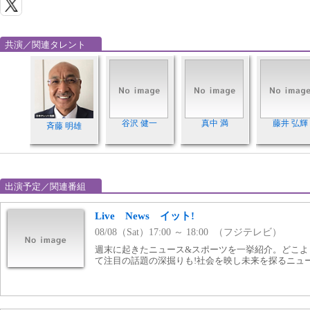
共演／関連タレント
谷沢 健一
真中 満
藤井 弘輝
斉藤 明雄
出演予定／関連番組
Live News イット!
08/08（Sat）17:00 ～ 18:00 （フジテレビ）
週末に起きたニュース&スポーツを一挙紹介。どこよ
て注目の話題の深掘りも!社会を映し未来を探るニュ