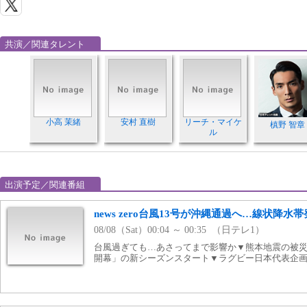
共演／関連タレント
小高 茉緒
安村 直樹
リーチ・マイケ
槙野 智章
ル
出演予定／関連番組
news zero台風13号が沖縄通過へ…線状降水
08/08（Sat）00:04 ～ 00:35 （日テレ1）
台風過ぎても…あさってまで影響か▼熊本地震の被災
開幕」の新シーズンスタート▼ラグビー日本代表企