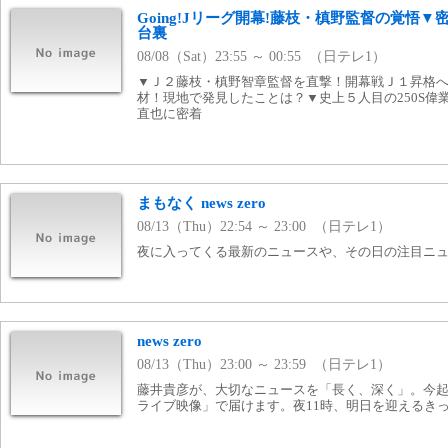
Going!Jリーグ開幕!藤枝・槙野監督の覚悟▼密
台裏
08/08（Sat）23:55 ～ 00:55 （日テレ1）
▼Ｊ２藤枝・槙野智章監督を直撃！開幕戦Ｊ１昇格
材！現地で発見したことは？▼史上５人目の250S偉
直也に密着
まもなく news zero
08/13（Thu）22:54 ～ 23:00 （日テレ1）
夜に入ってくる最新のニュースや、その日の注目ニ
news zero
08/13（Thu）23:00 ～ 23:59 （日テレ1）
藤井貴彦が、大切なニュースを「長く、深く」。今
ライブ映像」で届けます。夜11時、明日を迎えるき