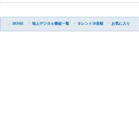
・
HOME
・
地上デジタル番組一覧
・
タレント50音順
・
お気に入り