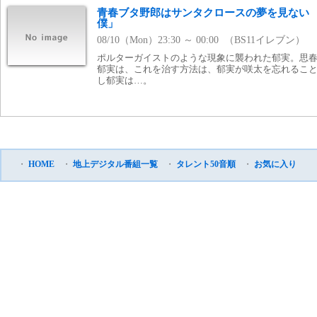
青春ブタ野郎はサンタクロースの夢を見ない E
僕」
08/10（Mon）23:30 ～ 00:00 （BS11イレブン）
ポルターガイストのような現象に襲われた郁実。思
郁実は、これを治す方法は、郁実が咲太を忘れるこ
し郁実は…。
・
HOME
・
地上デジタル番組一覧
・
タレント50音順
・
お気に入り