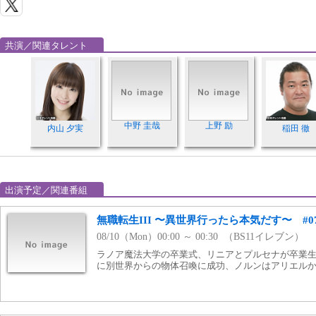
共演／関連タレント
中野 圭哉
上野 励
内山 夕実
稲田 徹
出演予定／関連番組
無職転生III 〜異世界行ったら本気だす〜 #
08/10（Mon）00:00 ～ 00:30 （BS11イレブン）
ラノア魔法大学の卒業式、リニアとプルセナが卒業
に別世界からの物体召喚に成功、ノルンはアリエル