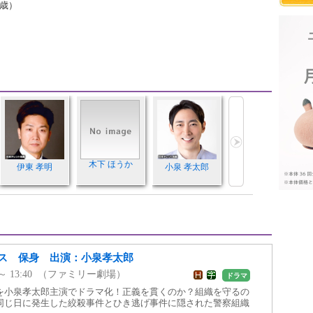
1歳）
木下 ほうか
伊東 孝明
小泉 孝太郎
ス 保身 出演：小泉孝太郎
50 ～ 13:40 （ファミリー劇場）
ドラマ
を小泉孝太郎主演でドラマ化！正義を貫くのか？組織を守るの
同じ日に発生した絞殺事件とひき逃げ事件に隠された警察組織