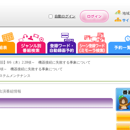
地域
自動ログイン
サイ
ステム復旧】8/6（木）2:20頃～ 機器接続に失敗する事象について
（木）2:20頃～ 機器接続に失敗する事象について
（水）システムメンテナンス
ト出演番組情報