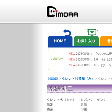
NEW
2026/08/06 ： 【シ
お知らせ
NEW
2026/08/06 ： 8/6
NEW
2026/08/05 ： 8/19
HOME
>
タレント50音順（み）
> タレン
水橋 研二
タレント名（カナ）
：
ミズハシ ケンジ
性別
：
男性
職業
：
俳優