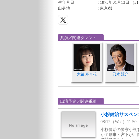
生年月日
：
1975年01月13日 （5
出身地
：
東京都
共演／関連タレント
大後 寿々花
乃木 涼介
出演予定／関連番組
小杉健治サスペン
08/12（Wed）11:
小杉健治の警察小説
か？刑事・宮下が、