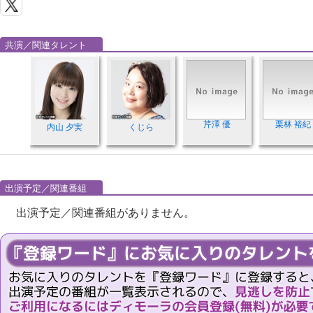
共演／関連タレント
芹澤 優
栗林 裕紀
内山 夕実
くじら
出演予定／関連番組
出演予定／関連番組がありません。