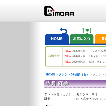
NEW
2026/08/06 ： 【シ
お知らせ
NEW
2026/08/06 ： 8/6
NEW
2026/08/05 ： 8/19
HOME
>
タレント50音順（も）
> タレン
望月 麻美
タレント名（カナ）
：
モチヅキ マミ
職業
：
NHK記者 NHKキャ