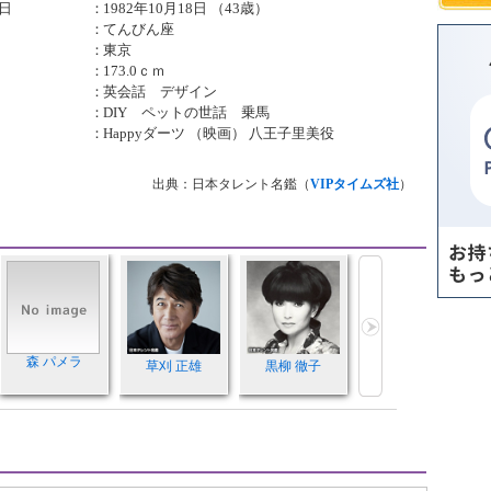
日
：
1982年10月18日 （43歳）
：
てんびん座
：
東京
：
173.0ｃｍ
：
英会話 デザイン
：
DIY ペットの世話 乗馬
：
Happyダーツ （映画） 八王子里美役
出典：日本タレント名鑑（
VIPタイムズ社
）
森 パメラ
草刈 正雄
黒柳 徹子