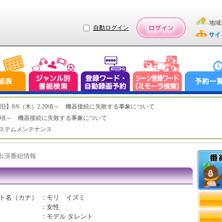
地域
自動ログイン
サイ
ステム復旧】8/6（木）2:20頃～ 機器接続に失敗する事象について
（木）2:20頃～ 機器接続に失敗する事象について
（水）システムメンテナンス
ト出演番組情報
ト名（カナ）
：
モリ イズミ
：
女性
：
モデル タレント