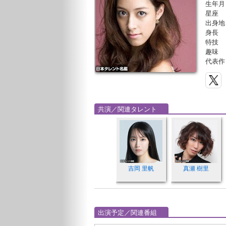
生年月
星座
出身地
身長
特技
趣味
代表作
共演／関連タレント
吉岡 里帆
真瀬 樹里
出演予定／関連番組