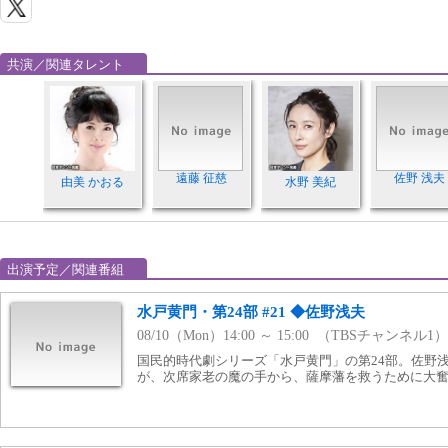
共演／関連タレント
遠藤 征慈
佐野 浅夫
由美 かおる
水野 美紀
出演予定／関連番組
水戸黄門・第24部 #21 ◆佐野浅夫
08/10（Mon）14:00 ～ 15:00 （TBSチャンネル1）
国民的時代劇シリーズ「水戸黄門」の第24部。佐野
が、次席家老の魔の手から、薩摩藩を救うために大