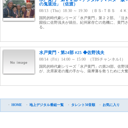
の鬼退治」（佐渡）
08/13（Thu）18:30 ～ 19:30 （ＢＳ-ＴＢＳ ４
国民的時代劇シリーズ「水戸黄門」第２２部。「泣
圀役に佐野浅夫が就任。紀州家存亡の危機に、黄門
る。
水戸黄門・第24部 #25 ◆佐野浅夫
08/14（Fri）14:00 ～ 15:00 （TBSチャンネル1）
国民的時代劇シリーズ「水戸黄門」の第24部。佐野
が、次席家老の魔の手から、薩摩藩を救うために大
・
HOME
・
地上デジタル番組一覧
・
タレント50音順
・
お気に入り