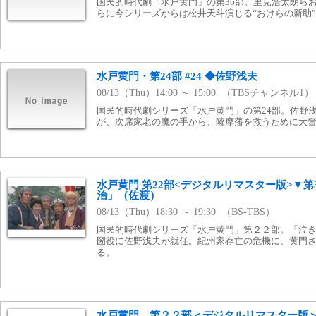
国民的時代劇「水戸黄門」の第36部。里見浩太朗ら
らに今シリーズからは松井天斗演じる“おけらの新助
水戸黄門・第24部 #24 ◆佐野浅夫
08/13（Thu）14:00 ～ 15:00 （TBSチャンネル1）
国民的時代劇シリーズ「水戸黄門」の第24部。佐野
が、次席家老の魔の手から、薩摩藩を救うために大
水戸黄門 第22部<デジタルリマスター版>▼第
治」（佐渡）
08/13（Thu）18:30 ～ 19:30 （BS-TBS）
国民的時代劇シリーズ「水戸黄門」第２２部。「泣
圀役に佐野浅夫が就任。紀州家存亡の危機に、黄門
る。
水戸黄門 第２２部＜デジタルリマスター版