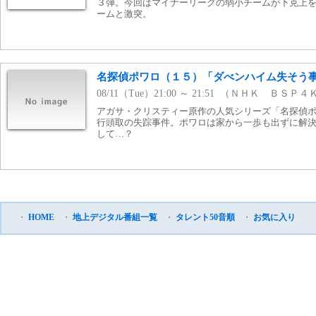
３弾。今回はマイナーリーグの弱小チームが下克上
ームと激突。
名探偵ポワロ（１５）「ダべンハイム失そう
08/11（Tue）21:00 ～ 21:51 （ＮＨＫ ＢＳＰ４
アガサ・クリスティー原作の人気シリーズ「名探偵
行頭取の失踪事件。ポワロは家から一歩も出ずに解
して…？
・
HOME
・
地上デジタル番組一覧
・
タレント50音順
・
お気に入り