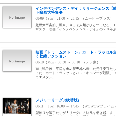
インデペンデンス・デイ：リサージェンス【
ト映画大特集◆
08/09（Sun）21:00 ～ 23:15 （ムービープラス）
超巨大宇宙船、襲来。今こそ人類がひとつになる！
ザスター映画「インデペンデンス・デイ」の２０年
映画「トゥームストーン」カート・ラッセル主
く壮絶アクション
08/10（Mon）03:30 ～ 05:10 （テレ東）
南北戦争後、平穏を求め新天地へ着いた元保安官た
った！カート・ラッセルとバル・キルマーが競演、
ウエスタン。
メジャーリーグ3(吹替版)
08/11（Tue）16:00 ～ 17:45 （WOWOWプライム
型破りな選手たちが大リーグに大旋風を巻き起こす