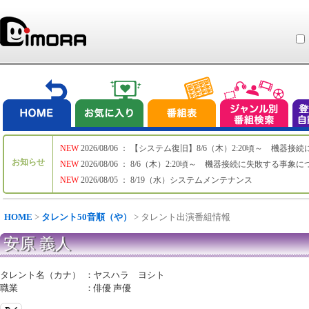
NEW
2026/08/06 ： 【システム復旧】8/6（木）2:20頃～ 機
お知らせ
NEW
2026/08/06 ： 8/6（木）2:20頃～ 機器接続に失敗する事象
NEW
2026/08/05 ： 8/19（水）システムメンテナンス
HOME
>
タレント50音順（や）
> タレント出演番組情報
安原 義人
タレント名（カナ）
：
ヤスハラ ヨシト
職業
：
俳優 声優