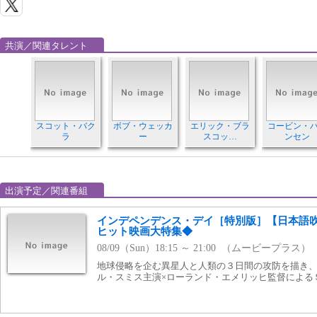
共演／関連タレント
スコット・バク
ボブ・ウェッカ
エリック・ブラ
コービン・
ラ
ー
スコッ…
ンセン
出演予定／関連番組
インデペンデンス・デイ［特別版］【日本語
ヒット映画大特集◆
08/09（Sun）18:15 ～ 21:00 （ムービープラス）
地球侵略を企む異星人と人類の３日間の攻防を描き
ル・スミス主演×ローランド・エメリッヒ監督による