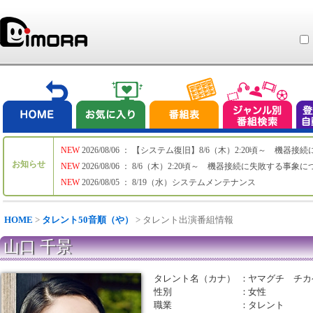
NEW
2026/08/06 ： 【システム復旧】8/6（木）2:20頃～ 機
お知らせ
NEW
2026/08/06 ： 8/6（木）2:20頃～ 機器接続に失敗する事象
NEW
2026/08/05 ： 8/19（水）システムメンテナンス
HOME
>
タレント50音順（や）
> タレント出演番組情報
山口 千景
タレント名（カナ）
：
ヤマグチ チカ
性別
：
女性
職業
：
タレント