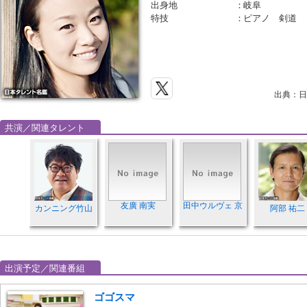
出身地
：
岐阜
特技
：
ピアノ 剣道 
出典：日
共演／関連タレント
友廣 南実
田中ウルヴェ 京
カンニング竹山
阿部 祐二
出演予定／関連番組
ゴゴスマ