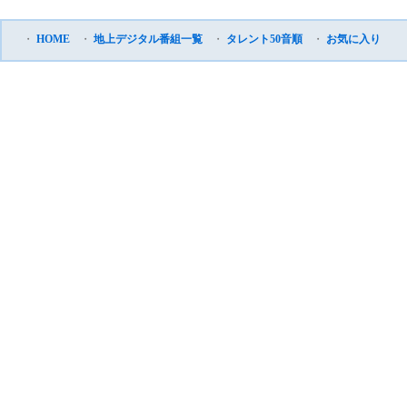
・
HOME
・
地上デジタル番組一覧
・
タレント50音順
・
お気に入り