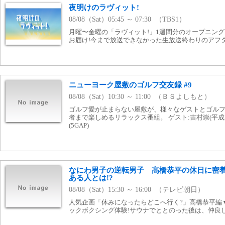
夜明けのラヴィット!
08/08（Sat）05:45 ～ 07:30 （TBS1）
月曜〜金曜の「ラヴィット!」1週間分のオープニン
お届け!今まで放送できなかった生放送終わりのアフター
ニューヨーク屋敷のゴルフ交友録 #9
08/08（Sat）10:30 ～ 11:00 （ＢＳよしもと）
ゴルフ愛が止まらない屋敷が、様々なゲストとゴルフ
者まで楽しめるリラックス番組。 ゲスト:吉村崇(平
(5GAP)
なにわ男子の逆転男子 高橋恭平の休日に密着
ある人とは!?
08/08（Sat）15:30 ～ 16:00 （テレビ朝日）
人気企画「休みになったらどこへ行く?」高橋恭平編
ックボクシング体験!サウナでととのった後は、仲良し