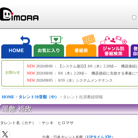
NEW
2026/08/06 ： 【システム復旧】8/6（木）2:20頃～ 機
お知らせ
NEW
2026/08/06 ： 8/6（木）2:20頃～ 機器接続に失敗する事象
NEW
2026/08/05 ： 8/19（水）システムメンテナンス
HOME
>
タレント50音順（や）
> タレント出演番組情報
屋敷 裕政
タレント名（カナ）
：
ヤシキ ヒロマサ
出典：日本タレント名鑑（
VIPタイムズ社
）