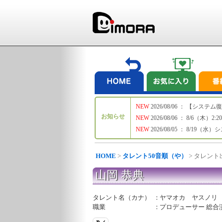
NEW
2026/08/06 ： 【シ
お知らせ
NEW
2026/08/06 ： 8/6
NEW
2026/08/05 ： 8/19
HOME
>
タレント50音順（や）
> タレン
山岡 恭典
タレント名（カナ）
：
ヤマオカ ヤスノリ
職業
：
プロデューサー 総合