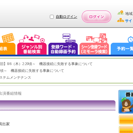
地域
自動ログイン
サイ
ステム復旧】8/6（木）2:20頃～ 機器接続に失敗する事象について
（木）2:20頃～ 機器接続に失敗する事象について
（水）システムメンテナンス
ト出演番組情報
演出家