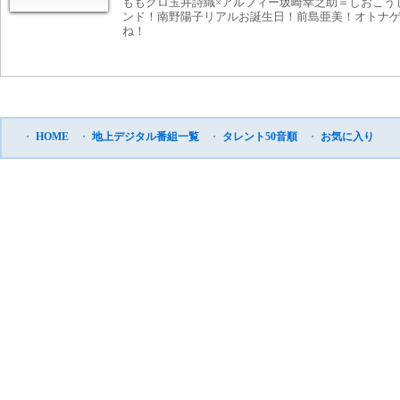
ももクロ玉井詩織×アルフィー坂崎幸之助＝しおこう
ンド！南野陽子リアルお誕生日！前島亜美！オトナゲ
ね！
・
HOME
・
地上デジタル番組一覧
・
タレント50音順
・
お気に入り