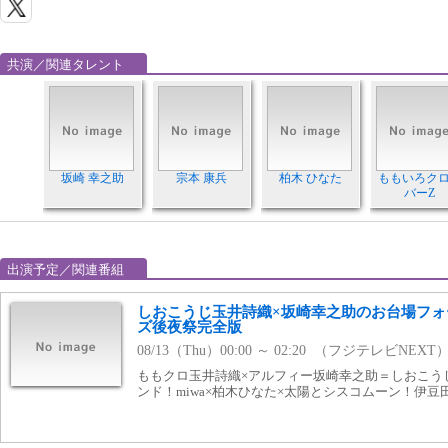
共演／関連タレント
坂崎 幸之助
宗本 康兵
柏木 ひなた
ももいろク
バーZ
出演予定／関連番組
しおこうじ玉井詩織×坂崎幸之助のお台場フォ
ズ後夜祭完全版
08/13（Thu）00:00 ～ 02:20 （フジテレビNEXT
ももクロ玉井詩織×アルフィー坂崎幸之助＝しおこう
ンド！miwa×柏木ひなた×太陽とシスコムーン！伊