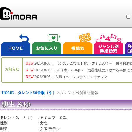
NEW
2026/08/06 ： 【システム復旧】8/6（木）2:20頃～ 機
お知らせ
NEW
2026/08/06 ： 8/6（木）2:20頃～ 機器接続に失敗する事象
NEW
2026/08/05 ： 8/19（水）システムメンテナンス
HOME
>
タレント50音順（や）
> タレント出演番組情報
柳生 みゆ
タレント名（カナ）
：
ヤギュウ ミユ
性別
：
女性
職業
：
女優 モデル