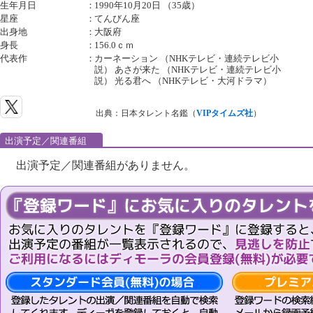
生年月日
：
1990年10月20日 （35歳）
星座
：
てんびん座
出身地
：
大阪府
身長
：
156.0ｃｍ
代表作
：
カーネーション （NHKテレビ・連続テレビ小
説） あさが来た （NHKテレビ・連続テレビ小
説） 光る君へ （NHKテレビ・大河ドラマ）
出典：日本タレント名鑑（
VIPタイムズ社
）
出演予定／関連番組
出演予定／関連番組がありません。