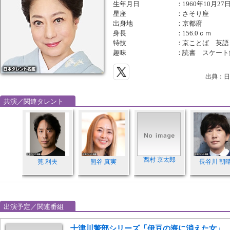
生年月日
：
1960年10月27
星座
：
さそり座
出身地
：
京都府
身長
：
156.0ｃｍ
特技
：
京ことば 英語
趣味
：
読書 スケート
出典：日
共演／関連タレント
西村 京太郎
筧 利夫
熊谷 真実
長谷川 朝
出演予定／関連番組
十津川警部シリーズ「伊豆の海に消えた女」