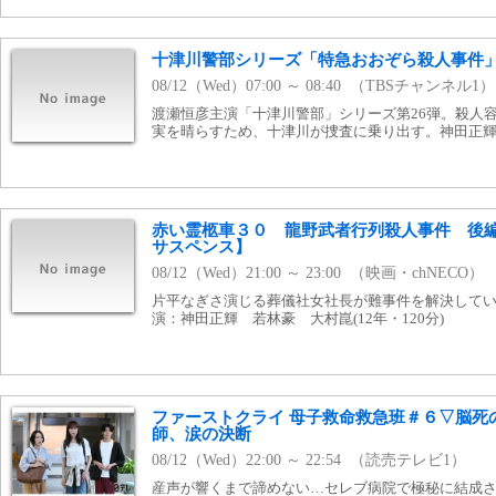
十津川警部シリーズ「特急おおぞら殺人事件
08/12（Wed）07:00 ～ 08:40 （TBSチャンネル1）
渡瀬恒彦主演「十津川警部」シリーズ第26弾。殺人
実を晴らすため、十津川が捜査に乗り出す。神田正
赤い霊柩車３０ 龍野武者行列殺人事件 後
サスペンス】
08/12（Wed）21:00 ～ 23:00 （映画・chNECO）
片平なぎさ演じる葬儀社女社長が難事件を解決して
演：神田正輝 若林豪 大村崑(12年・120分)
ファーストクライ 母子救命救急班＃６▽脳死
師、涙の決断
08/12（Wed）22:00 ～ 22:54 （読売テレビ1）
産声が響くまで諦めない…セレブ病院で極秘に結成