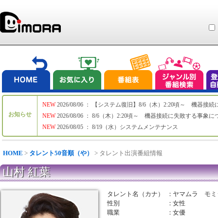
NEW
2026/08/06 ： 【システム復旧】8/6（木）2:20頃～ 機
お知らせ
NEW
2026/08/06 ： 8/6（木）2:20頃～ 機器接続に失敗する事象
NEW
2026/08/05 ： 8/19（水）システムメンテナンス
HOME
>
タレント50音順（や）
> タレント出演番組情報
山村 紅葉
タレント名（カナ）
：
ヤマムラ モミ
性別
：
女性
職業
：
女優