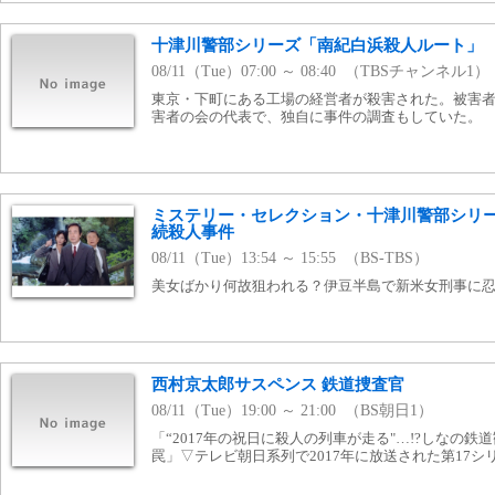
十津川警部シリーズ「南紀白浜殺人ルート」
08/11（Tue）07:00 ～ 08:40 （TBSチャンネル1）
東京・下町にある工場の経営者が殺害された。被害
害者の会の代表で、独自に事件の調査もしていた。
ミステリー・セレクション・十津川警部シリー
続殺人事件
08/11（Tue）13:54 ～ 15:55 （BS-TBS）
美女ばかり何故狙われる？伊豆半島で新米女刑事に忍
西村京太郎サスペンス 鉄道捜査官
08/11（Tue）19:00 ～ 21:00 （BS朝日1）
「“2017年の祝日に殺人の列車が走る"…!?しなの鉄
罠」▽テレビ朝日系列で2017年に放送された第17シ