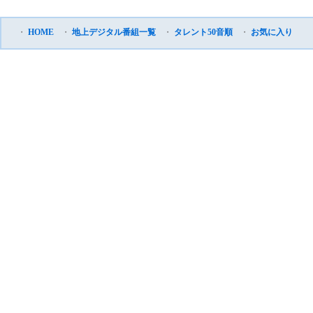
・
HOME
・
地上デジタル番組一覧
・
タレント50音順
・
お気に入り