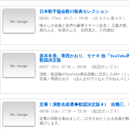
日本歌手協会歌の祭典セレクション
08/06（Thu）18:25 ～ 19:00 （ＢＳテレ東４Ｋ）
懐かしの名曲と歌声の豪華ステージ必見！ 工藤夕貴
原のぶえ、松原のぶえ 合田道人、八代亜紀
坂本冬美、香西かおり、モナキ 他「YouTub
歌謡決定版
08/07（Fri）07:30 ～ 09:00 （歌謡ポップス）
演歌・歌謡曲のYouTube再生回数に注目したMV（
言坂／香西かおり ♪ほんまやで☆なんでやねん☆し
定番！演歌名曲選◆歌謡決定版＃1 吉幾三、
08/08（Sat）17:30 ～ 19:30 （歌謡ポップス）
定番の演歌を集めました。口ずさみたくなる名曲の
届けします。