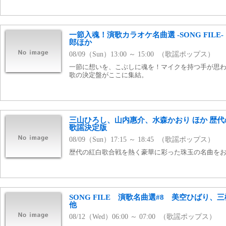
一節入魂！演歌カラオケ名曲選 -SONG FIL
郎ほか
08/09（Sun）13:00 ～ 15:00 （歌謡ポップス）
一節に想いを、こぶしに魂を！マイクを持つ手が思
歌の決定盤がここに集結。
三山ひろし、山内惠介、水森かおり ほか 歴
歌謡決定版
08/09（Sun）17:15 ～ 18:45 （歌謡ポップス）
歴代の紅白歌合戦を熱く豪華に彩った珠玉の名曲を
SONG FILE 演歌名曲選#8 美空ひばり
他
08/12（Wed）06:00 ～ 07:00 （歌謡ポップス）