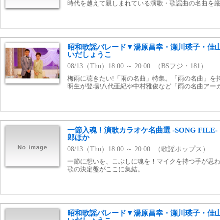
時代を越えて親しまれている演歌・歌謡曲の名曲を
昭和歌謡パレード▼湯原昌幸・瀬川瑛子・佳
いだしょうこ
08/13（Thu）18:00 ～ 20:00 （BSフジ・181）
梅雨に聴きたい!「雨の名曲」特集。「雨の名曲」を
明生が登場!八代亜紀や中村雅俊など「雨の名曲アー
一節入魂！演歌カラオケ名曲選 -SONG FIL
郎ほか
08/13（Thu）18:00 ～ 20:00 （歌謡ポップス）
一節に想いを、こぶしに魂を！マイクを持つ手が思
歌の決定盤がここに集結。
昭和歌謡パレード▼湯原昌幸・瀬川瑛子・佳