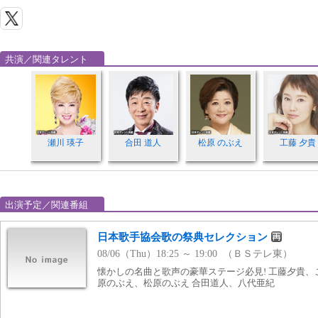
共演／関連タレント
瀬川 瑛子
合田 道人
松原 のぶえ
工藤 夕貴
出演予定／関連番組
日本歌手協会歌の祭典セレクション
08/06（Thu）18:25 ～ 19:00 （ＢＳテレ東）
懐かしの名曲と歌声の豪華ステージ必見! 工藤夕貴
原のぶえ、松原のぶえ 合田道人、八代亜紀