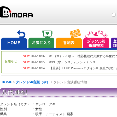
NEW
2026/08/06 ： 8/6（木）2:20頃～ 機器接続に失敗する事象
お知らせ
NEW
2026/08/05 ： 8/19（水）システムメンテナンス
NEW
2026/08/04 ： 【重要】CLUB PanasonicログインID廃止のお
HOME
>
タレント50音順（や）
> タレント出演番組情報
八代 亜紀
タレント名（カナ）
：
ヤシロ アキ
性別
：
女性
職業
：
歌手・アーティスト 画家