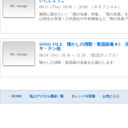
いだしょうこ
08/13（Thu）18:00 ～ 20:00 （ＢＳフジ４Ｋ）
梅雨に聴きたい！「雨の名曲」特集。「雨の名曲」
山明生が登場！八代亜紀や中村雅俊など「雨の名曲
SONG FILE 懐かしの演歌・歌謡曲集＃5
サ・テン他
08/14（Fri）10:30 ～ 11:30 （歌謡ポップス）
懐かしの演歌・歌謡曲の名曲をお届けします。
・
HOME
・
地上デジタル番組一覧
・
タレント50音順
・
お気に入り