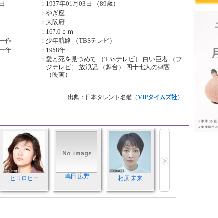
日
：
1937年01月03日 （89歳）
：
やぎ座
：
大阪府
：
167.0ｃｍ
ー作
：
少年航路 （TBSテレビ）
ー年
：
1958年
：
愛と死を見つめて （TBSテレビ） 白い巨塔 （フ
ジテレビ） 放浪記 （舞台） 四十七人の刺客
（映画）
出典：日本タレント名鑑（
VIPタイムズ社
）
嶋田 広野
ヒコロヒー
相原 未来