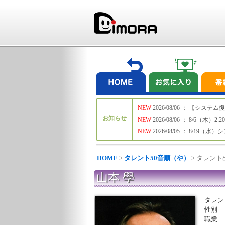
NEW
2026/08/06 ： 【シ
お知らせ
NEW
2026/08/06 ： 8/6
NEW
2026/08/05 ： 8/19
HOME
>
タレント50音順（や）
> タレン
山本 學
タレン
性別
職業