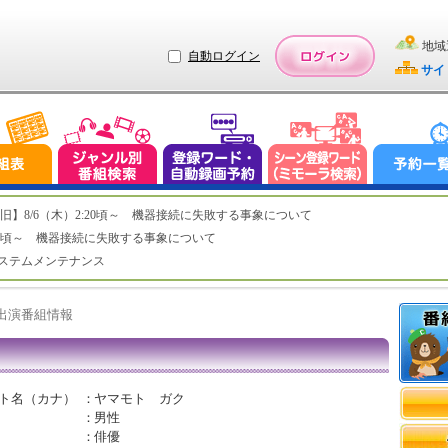
地域
自動ログイン
サイ
ステム復旧】8/6（木）2:20頃～ 機器接続に失敗する事象について
（木）2:20頃～ 機器接続に失敗する事象について
（水）システムメンテナンス
ト出演番組情報
ト名（カナ）
：
ヤマモト ガク
：
男性
：
俳優