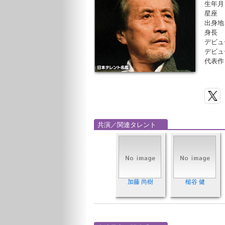
生年月
星座
出身地
身長
デビュ
デビュ
代表作
共演／関連タレント
加藤 尚樹
槌谷 健