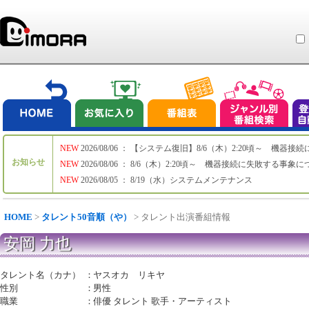
NEW
2026/08/06 ： 【システム復旧】8/6（木）2:20頃～ 機
お知らせ
NEW
2026/08/06 ： 8/6（木）2:20頃～ 機器接続に失敗する事象
NEW
2026/08/05 ： 8/19（水）システムメンテナンス
HOME
>
タレント50音順（や）
> タレント出演番組情報
安岡 力也
タレント名（カナ）
：
ヤスオカ リキヤ
性別
：
男性
職業
：
俳優 タレント 歌手・アーティスト