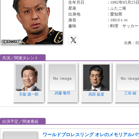
生年月日
：
1982年05月25
星座
：
ふたご座
出身地
：
愛知県
身長
：
180.0ｃｍ
趣味
：
料理 サッカー
出典：日
共演／関連タレント
武藤 敬司
三谷 紬
天龍 源一郎
高田 延彦
出演予定／関連番組
ワールドプロレスリング オレのメモリアルバウト