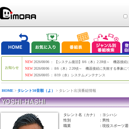
NEW
2026/08/06 ： 【システム復旧】8/6（木）2:20頃～ 機
お知らせ
NEW
2026/08/06 ： 8/6（木）2:20頃～ 機器接続に失敗する事象
NEW
2026/08/05 ： 8/19（水）システムメンテナンス
HOME
>
タレント50音順（よ）
> タレント出演番組情報
YOSHI-HASHI
タレント名（カナ）
：
ヨシハシ
性別
：
男性
職業
：
現役スポーツ選