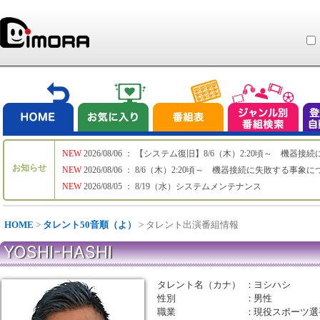
NEW
2026/08/06 ： 【システム復旧】8/6（木）2:20頃～ 機
お知らせ
NEW
2026/08/06 ： 8/6（木）2:20頃～ 機器接続に失敗する事象
NEW
2026/08/05 ： 8/19（水）システムメンテナンス
HOME
>
タレント50音順（よ）
> タレント出演番組情報
YOSHI-HASHI
タレント名（カナ）
：
ヨシハシ
性別
：
男性
職業
：
現役スポーツ選