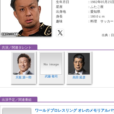
生年月日
：
1982年05月25
星座
：
ふたご座
出身地
：
愛知県
身長
：
180.0ｃｍ
趣味
：
料理 サッカー
出典：日
共演／関連タレント
武藤 敬司
天龍 源一郎
高田 延彦
出演予定／関連番組
ワールドプロレスリング オレのメモリアルバウト