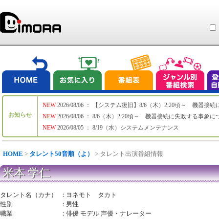
NEW
2026/08/06 ： 【システム復旧】8/6（木）2:20頃～ 機
お知らせ
NEW
2026/08/06 ： 8/6（木）2:20頃～ 機器接続に失敗する事象
NEW
2026/08/05 ： 8/19（水）システムメンテナンス
HOME
>
タレント50音順（よ）
> タレント出演番組情報
米本 学仁
タレント名（カナ）
：
ヨネモト タカト
性別
：
男性
職業
：
俳優 モデル 声優・ナレーター