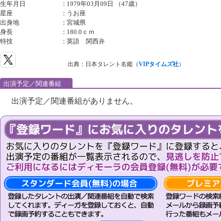
生年月日
：
1979年03月09日 （47歳）
星座
：
うお座
出身地
：
宮城県
身長
：
180.0ｃｍ
特技
：
英語 関西弁
出典：日本タレント名鑑（
VIPタイムズ社
）
出演予定／関連番組
出演予定／関連番組がありません。