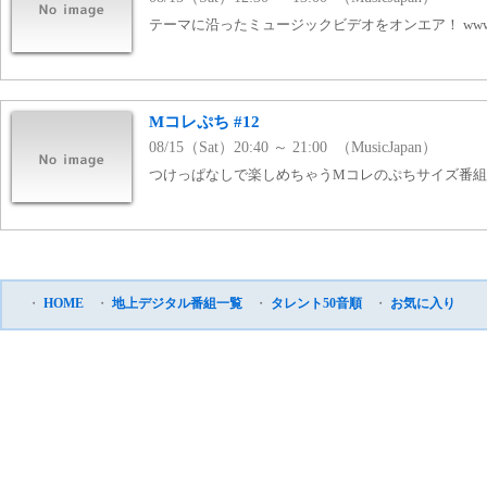
テーマに沿ったミュージックビデオをオンエア！ www.mj
Mコレぷち #12
08/15（Sat）20:40 ～ 21:00 （MusicJapan）
つけっぱなしで楽しめちゃうMコレのぷちサイズ番組！ www
・
HOME
・
地上デジタル番組一覧
・
タレント50音順
・
お気に入り