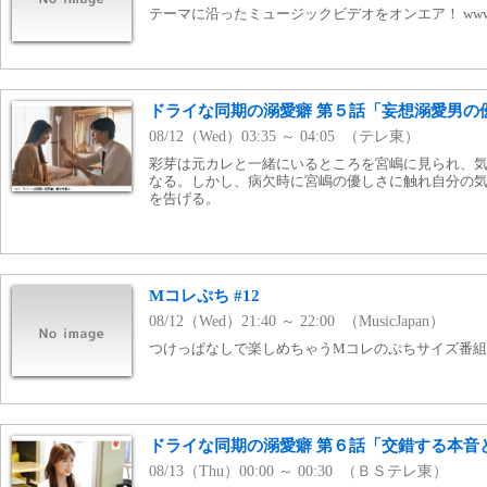
テーマに沿ったミュージックビデオをオンエア！ www.mj
ドライな同期の溺愛癖 第５話「妄想溺愛男の
08/12（Wed）03:35 ～ 04:05 （テレ東）
彩芽は元カレと一緒にいるところを宮嶋に見られ、
なる。しかし、病欠時に宮嶋の優しさに触れ自分の
を告げる。
Mコレぷち #12
08/12（Wed）21:40 ～ 22:00 （MusicJapan）
つけっぱなしで楽しめちゃうMコレのぷちサイズ番組！ www
ドライな同期の溺愛癖 第６話「交錯する本音
08/13（Thu）00:00 ～ 00:30 （ＢＳテレ東）