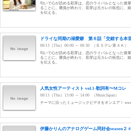
匂いで心が読める彩芽は、恋のライバルとなった後
ることに。勝負が終わり、彩芽は元カレの拓也に、
を伝える。
ドライな同期の溺愛癖 第６話「交錯する本
08/13（Thu）00:00 ～ 00:30 （ＢＳテレ東４Ｋ）
匂いで心が読める彩芽は、恋のライバルとなった後
ることに。勝負が終わり、彩芽は元カレの拓也に、
を伝える。
人気女性アーティスト vol.1-歌詞有〜Mコレ
08/13（Thu）13:00 ～ 14:00 （MusicJapan）
テーマに沿ったミュージックビデオをオンエア！ www.mj
伊藤かりんのアナログゲーム同好会season２ #