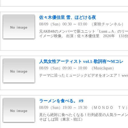
佐々木優佳里 雪、ほどける夜
08/09（Sun）00:30 ～ 03:00 （東映チャンネル）
元AKB48のメンバーで新ユニット「Lumi→A」の
イメージ映像。 出演：佐々木優佳里 2026年 133
人気女性アーティスト vol.1-歌詞有〜Mコレ
08/09（Sun）09:00 ～ 10:00 （MusicJapan）
テーマに沿ったミュージックビデオをオンエア！ www.mj
ラーメンを食べる。 #9
08/09（Sun）19:00 ～ 19:30 （ＭＯＮＤＯ ＴＶ
見たら絶対に食べたくなる！行列必至の人気ラーメン店
そば しば田（東京・狛江）