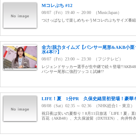
Mコレぷち #12
08/07（Fri）19:40 ～ 20:00 （MusicJapan）
つけっぱなしで楽しめちゃうMコレのぷちサイズ番組！ www
全力!脱力タイムズ【パンサー尾形&AKB小
水4本!?】
08/07（Fri）23:00 ～ 23:30 （フジテレビ）
レジェンドサッカー選手が生中継で続々登場!?AKB4
パンサー尾形に強烈ツッコミ試練!?
LIFE！夏 1分PR 久保史緒里初登場！豪
08/08（Sat）02:35 ～ 02:36 （NHK総合1・東京）
祝日夜は笑いの夏祭り！8月11日放送「LIFE！夏」
百花（AKB48）、大久保波留（DXTEEN）、向井