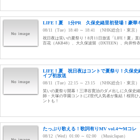
LIFE！夏 1分PR 久保史緒里初登場！豪
08/11（Tue）18:40 ～ 18:41 （NHK総合1・東京）
祝日夜は笑いの夏祭り！8月11日放送「LIFE！夏」
百花（AKB48）、大久保波留（DXTEEN）、向井
LIFE！夏 祝日夜はコントで夏祭り！久保
イブ初放送
08/11（Tue）22:15 ～ 23:15 （NHK総合1・東京）
笑いの夏祭り開幕！三津谷寛治のダメ出しに久保史
師・大塚の学園コントにZ世代人気者が集結！桜田ひ
ントも！
たっぷり歌える！歌詞有りMV vol.4〜Mコレ
08/12（Wed）01:00 ～ 02:00 （MusicJapan）